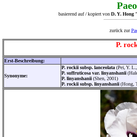
Paeo
basierend auf / kopiert von
D. Y. Hong "
zurück zur
Pa
P. rock
Erst-Beschreibung:
P. rockii subsp. lanceolata
(Pei, Y. L.
P. suffruticosa var. linyanshanii
(Hal
Synonyme:
P. linyanshanii
(Shen, 2001)
P. rockii subsp. linyanshanii
(Hong, T