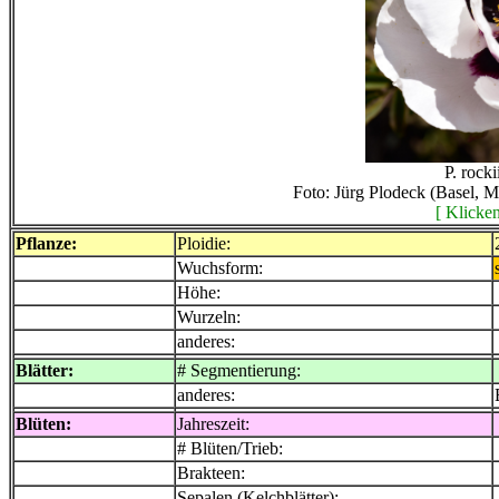
P. rocki
Foto: Jürg Plodeck (Basel, 
[ Klicken
Pflanze:
Ploidie:
Wuchsform:
Höhe:
Wurzeln:
anderes:
Blätter:
# Segmentierung:
anderes:
Blüten:
Jahreszeit:
# Blüten/Trieb:
Brakteen:
Sepalen (Kelchblätter):