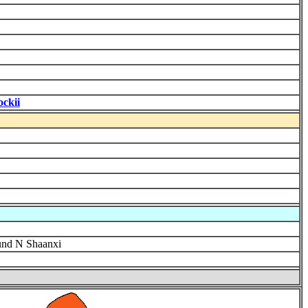
ockii
 und N Shaanxi