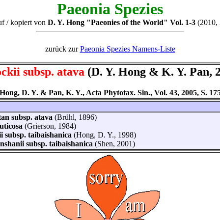
Paeonia Spezies
uf / kopiert von
D. Y. Hong "Paeonies of the World" Vol. 1-3
(2010, 
zurück zur
Paeonia Spezies Namens-Liste
ockii subsp. atava
(D. Y. Hong & K. Y. Pan, 
[Hong, D. Y. & Pan, K. Y., Acta Phytotax. Sin., Vol. 43, 2005, S. 175
an subsp. atava
(Brühl, 1896)
ruticosa
(Grierson, 1984)
ii subsp. taibaishanica
(Hong, D. Y., 1998)
anshanii subsp. taibaishanica
(Shen, 2001)