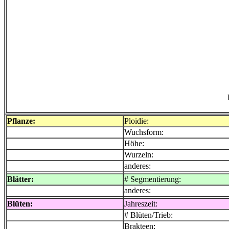
Pflanze:
Ploidie:
Wuchsform:
Höhe:
Wurzeln:
anderes:
Blätter:
# Segmentierung:
anderes:
Blüten:
Jahreszeit:
# Blüten/Trieb:
Brakteen: