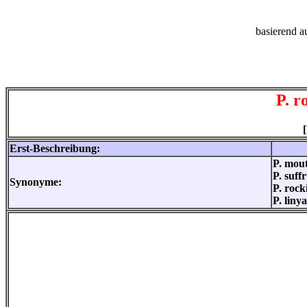
basierend a
P. r
Erst-Beschreibung:
P. mout
P. suff
Synonyme:
P. rock
P. liny