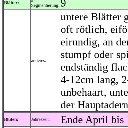
9
#
Blätter:
Segmentierung:
untere Blätter
oft rötlich, ei
eirundig, an de
stumpf oder sp
anderes:
endständig flac
4-12cm lang, 2
unbehaart, unte
der Hauptader
Ende April bis
Blüten:
Jahreszeit: