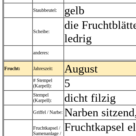
gelb
Staubbeutel:
die Fruchtblätt
Scheibe:
ledrig
anderes:
August
Frucht:
Jahreszeit:
5
# Stempel
(Karpell):
dicht filzig
Stempel
(Karpell):
Narben sitzend,
Griffel / Narbe:
Fruchtkapsel el
Fruchtkapsel /
Samenanlage /