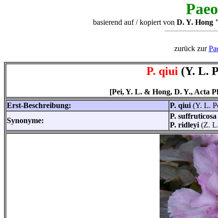
Paeo
basierend auf / kopiert von
D. Y. Hong "
zurück zur
Pa
P. qiui
(Y. L. 
[Pei, Y. L. & Hong, D. Y., Acta Phy
Erst-Beschreibung:
P. qiui
(Y. L. P
P. suffruticosa
Synonyme:
P. ridleyi
(Z. L