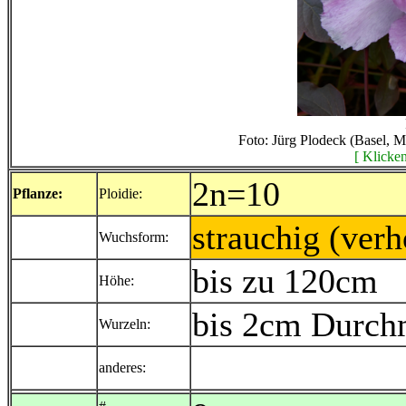
Foto: Jürg Plodeck (Basel, 
[ Klicken
2n=10
Pflanze:
Ploidie:
strauchig (verh
Wuchsform:
bis zu 120cm
Höhe:
bis 2cm Durchm
Wurzeln:
anderes: