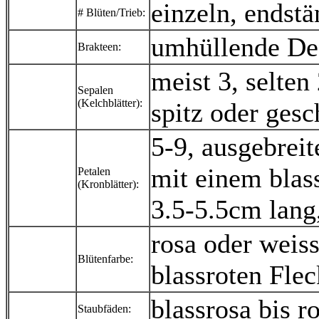
einzeln, endstä
# Blüten/Trieb:
umhüllende Deck
Brakteen:
meist 3, selten
Sepalen
(Kelchblätter):
spitz oder ges
5-9, ausgebreit
mit einem blass
Petalen
(Kronblätter):
3.5-5.5cm lang
rosa oder weiss
Blütenfarbe:
blassroten Flec
blassrosa bis r
Staubfäden: