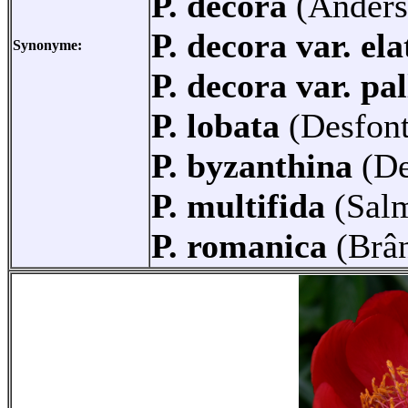
P. decora
(Anders
P. decora var. el
Synonyme:
P. decora var. pal
P. lobata
(Desfon
P. byzanthina
(De
P. multifida
(Sal
P. romanica
(Brâ