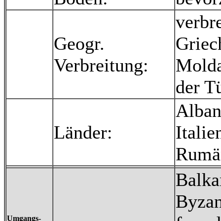
verbre
Geogr.
Griec
Verbreitung:
Molda
der T
Alban
Länder:
Itali
Rumän
Balka
Byzan
Umgangs-