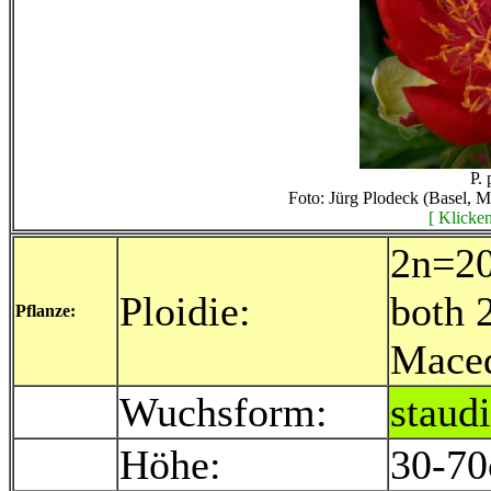
P. 
Foto: Jürg Plodeck (Basel, 
[ Klicken
2n=20
Ploidie:
both 
Pflanze:
Mace
Wuchsform:
staudi
Höhe:
30-7