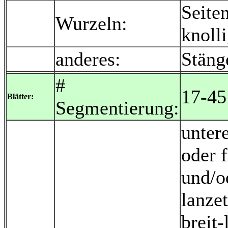
Seite
Wurzeln:
knoll
anderes:
Stäng
#
17-45
Blätter:
Segmentierung:
untere
oder f
und/o
lanzet
breit-