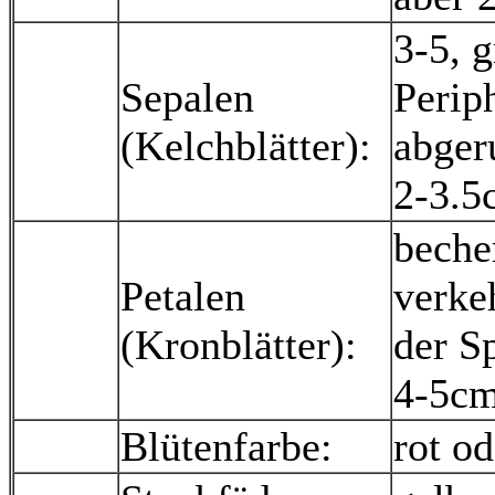
3-5, g
Sepalen
Periph
(Kelchblätter):
abger
2-3.5
beche
Petalen
verke
(Kronblätter):
der Sp
4-5cm
Blütenfarbe:
rot o