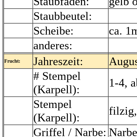
Staubfäden:
gelb o
Staubbeutel:
Scheibe:
ca. 1
anderes:
Jahreszeit:
Augus
Frucht:
# Stempel
1-4, 
(Karpell):
Stempel
filzi
(Karpell):
Griffel / Narbe:
Narbe