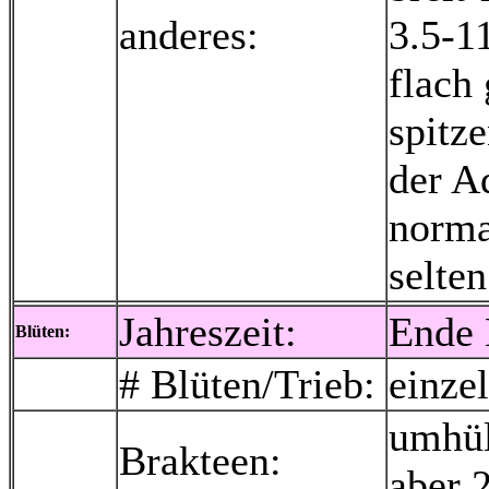
anderes:
3.5-1
flach
spitz
der A
norma
selten
Jahreszeit:
Ende 
Blüten:
# Blüten/Trieb:
einze
umhül
Brakteen:
aber 