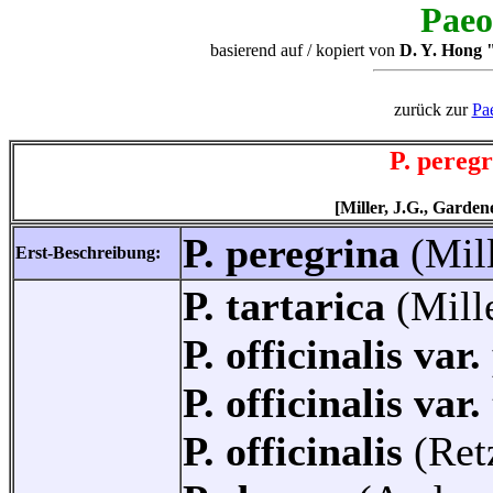
Paeo
basierend auf / kopiert von
D. Y. Hong "
zurück zur
Pa
P. pereg
[Miller, J.G., Garden
P. peregrina
(Mil
Erst-Beschreibung:
P. tartarica
(Mill
P. officinalis var
P. officinalis var
P. officinalis
(Ret