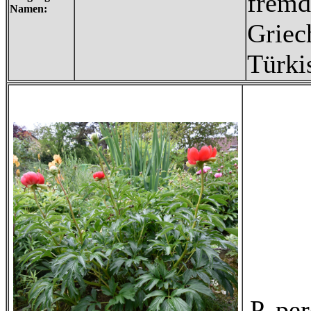
fremd
Namen:
Griec
Türki
P. pe