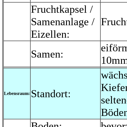
Fruchtkapsel /
Samenanlage /
Fruch
Eizellen:
eiförm
Samen:
10mm 
wächs
Kiefe
Standort:
Lebensraum:
selten
Böden
Boden:
bevor