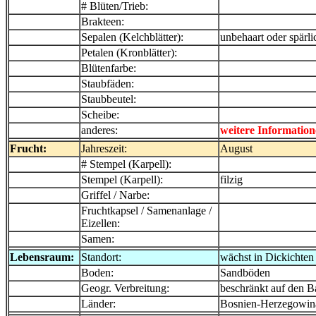
# Blüten/Trieb:
Brakteen:
Sepalen (Kelchblätter):
unbehaart oder spärli
Petalen (Kronblätter):
Blütenfarbe:
Staubfäden:
Staubbeutel:
Scheibe:
anderes:
weitere Information
Frucht:
Jahreszeit:
August
# Stempel (Karpell):
Stempel (Karpell):
filzig
Griffel / Narbe:
Fruchtkapsel / Samenanlage /
Eizellen:
Samen:
Lebensraum:
Standort:
wächst in Dickichte
Boden:
Sandböden
Geogr. Verbreitung:
beschränkt auf den 
Länder:
Bosnien-Herzegowina