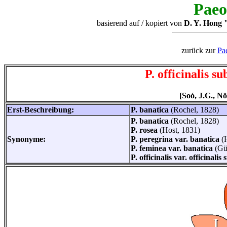
Paeo
basierend auf / kopiert von
D. Y. Hong "
zurück zur
Pa
P. officinalis s
[Soó, J.G., Nö
Erst-Beschreibung:
P. banatica
(Rochel, 1828)
P. banatica
(Rochel, 1828)
P. rosea
(Host, 1831)
Synonyme:
P. peregrina var. banatica
(
P. feminea var. banatica
(Gü
P. officinalis var. officinali