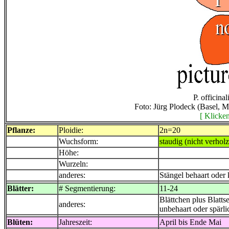
P. officina
Foto: Jürg Plodeck (Basel, 
[ Klicken
Pflanze:
Ploidie:
2n=20
Wuchsform:
staudig (nicht verholz
Höhe:
Wurzeln:
anderes:
Stängel behaart oder 
Blätter:
# Segmentierung:
11-24
Blättchen plus Blatts
anderes:
unbehaart oder spärlic
Blüten:
Jahreszeit:
April bis Ende Mai