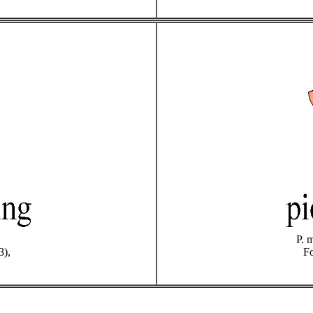
P. 
3),
Fo