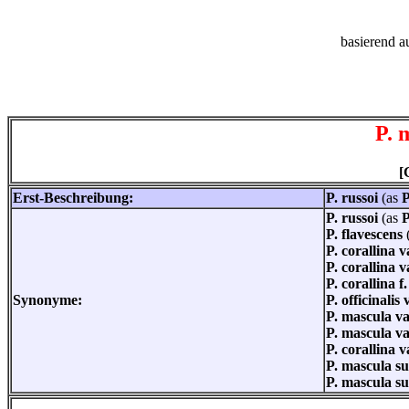
basierend a
P. 
[
Erst-Beschreibung:
P. russoi
(as
P
P. russoi
(as
P
P. flavescens
P. corallina v
P. corallina v
P. corallina f
Synonyme:
P. officinalis
P. mascula va
P. mascula va
P. corallina v
P. mascula su
P. mascula su