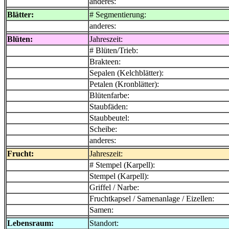
anderes:
Blätter:
# Segmentierung:
anderes:
Blüten:
Jahreszeit:
# Blüten/Trieb:
Brakteen:
Sepalen (Kelchblätter):
Petalen (Kronblätter):
Blütenfarbe:
Staubfäden:
Staubbeutel:
Scheibe:
anderes:
Frucht:
Jahreszeit:
# Stempel (Karpell):
Stempel (Karpell):
Griffel / Narbe:
Fruchtkapsel / Samenanlage / Eizellen:
Samen:
Lebensraum:
Standort: