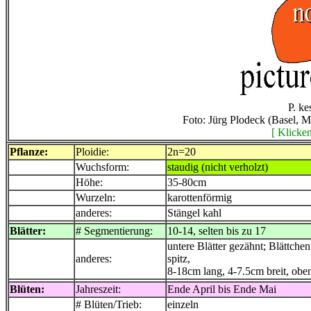
P. ke
Foto: Jürg Plodeck (Basel, 
[ Klicken
Pflanze:
Ploidie:
2n=20
Wuchsform:
staudig (nicht verholzt)
Höhe:
35-80cm
Wurzeln:
karottenförmig
anderes:
Stängel kahl
Blätter:
# Segmentierung:
10-14, selten bis zu 17
untere Blätter gezähnt; Blättchen
anderes:
spitz,
8-18cm lang, 4-7.5cm breit, oben 
Blüten:
Jahreszeit:
Ende April bis Ende Mai
# Blüten/Trieb:
einzeln