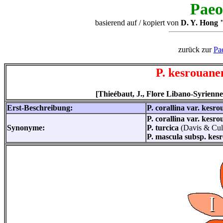
Paeo
basierend auf / kopiert von
D. Y. Hong "
zurück zur
Pa
P. kesrouane
[Thieébaut, J., Flore Libano-Syrienne 
Erst-Beschreibung:
P. corallina var. kesr
P. corallina var. kesr
Synonyme:
P. turcica
(Davis & Cul
P. mascula subsp. kes