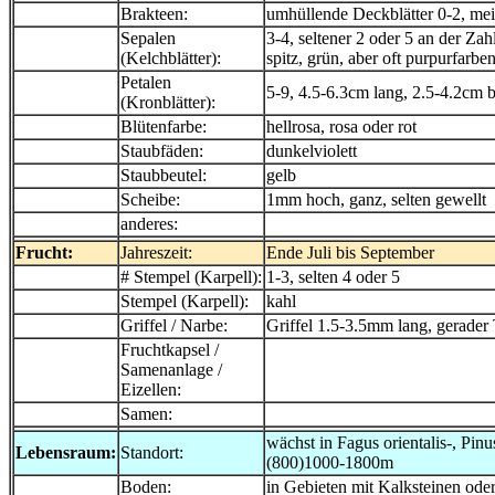
Brakteen:
umhüllende Deckblätter 0-2, mei
Sepalen
3-4, seltener 2 oder 5 an der Zah
(Kelchblätter):
spitz, grün, aber oft purpurfarbe
Petalen
5-9, 4.5-6.3cm lang, 2.5-4.2cm br
(Kronblätter):
Blütenfarbe:
hellrosa, rosa oder rot
Staubfäden:
dunkelviolett
Staubbeutel:
gelb
Scheibe:
1mm hoch, ganz, selten gewellt
anderes:
Frucht:
Jahreszeit:
Ende Juli bis September
# Stempel (Karpell):
1-3, selten 4 oder 5
Stempel (Karpell):
kahl
Griffel / Narbe:
Griffel 1.5-3.5mm lang, gerader
Fruchtkapsel /
Samenanlage /
Eizellen:
Samen:
wächst in Fagus orientalis-, Pi
Lebensraum:
Standort:
(800)1000-1800m
Boden:
in Gebieten mit Kalksteinen od