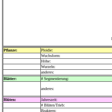
Pflanze:
Ploidie:
Wuchsform:
Höhe:
Wurzeln:
anderes:
Blätter:
# Segmentierung:
anderes:
Blüten:
Jahreszeit:
# Blüten/Trieb:
Brakteen: