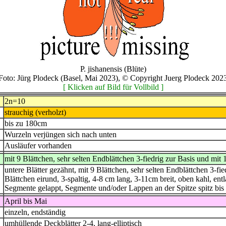
P. jishanensis (Blüte)
Foto: Jürg Plodeck (Basel, Mai 2023), © Copyright Juerg Plodeck 202
[ Klicken auf Bild für Vollbild ]
2n=10
strauchig (verholzt)
bis zu 180cm
Wurzeln verjüngen sich nach unten
Ausläufer vorhanden
mit 9 Blättchen, sehr selten Endblättchen 3-fiedrig zur Basis und mit 
untere Blätter gezähnt, mit 9 Blättchen, sehr selten Endblättchen 3-fi
Blättchen eirund, 3-spaltig, 4-8 cm lang, 3-11cm breit, oben kahl, en
Segmente gelappt, Segmente und/oder Lappen an der Spitze spitz bis
April bis Mai
einzeln, endständig
umhüllende Deckblätter 2-4, lang-elliptisch