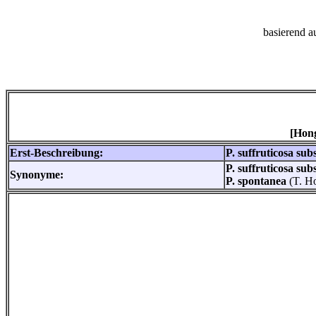
basierend a
[Hong
Erst-Beschreibung:
P. suffruticosa su
P. suffruticosa su
Synonyme:
P. spontanea
(T. H