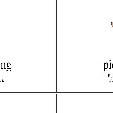
P. 
3),
Fo