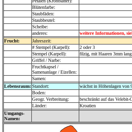
Petalen (Kronblätter):
Blütenfarbe:
Staubfäden:
Staubbeutel:
Scheibe:
anderes:
weitere Informationen, si
Frucht:
Jahreszeit:
# Stempel (Karpell):
2 oder 3
Stempel (Karpell):
filzig, mit Haaren 3mm lang
Griffel / Narbe:
Fruchtkapsel /
Samenanlage / Eizellen:
Samen:
Lebensraum:
Standort:
wächst in Höhenlagen von
Boden:
Geogr. Verbreitung:
beschränkt auf das Velebit-
Länder:
Kroatien
Umgangs-
Namen: