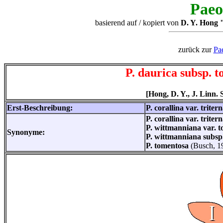
Paeo
basierend auf / kopiert von
D. Y. Hong "
zurück zur
Pa
P. daurica subsp. 
[Hong, D. Y., J. Linn. S
Erst-Beschreibung:
P. corallina var. triter
P. corallina var. triter
P. wittmanniana var. 
Synonyme:
P. wittmanniana subsp
P. tomentosa
(Busch, 1