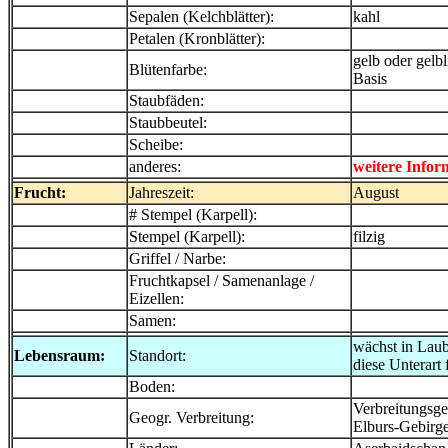
Sepalen (Kelchblätter):
kahl
Petalen (Kronblätter):
gelb oder gelb
Blütenfarbe:
Basis
Staubfäden:
Staubbeutel:
Scheibe:
anderes:
weitere Infor
Frucht:
Jahreszeit:
August
# Stempel (Karpell):
Stempel (Karpell):
filzig
Griffel / Narbe:
Fruchtkapsel / Samenanlage /
Eizellen:
Samen:
wächst in Lau
Lebensraum:
Standort:
diese Unterart
Boden:
Verbreitungsge
Geogr. Verbreitung:
Elburs-Gebirg