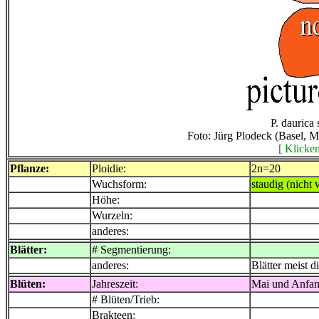
P. daurica
Foto: Jürg Plodeck (Basel, 
[ Klicken
Pflanze:
Ploidie:
2n=20
Wuchsform:
staudig (nicht 
Höhe:
Wurzeln:
anderes:
Blätter:
# Segmentierung:
anderes:
Blätter meist d
Blüten:
Jahreszeit:
Mai und Anfan
# Blüten/Trieb:
Brakteen: