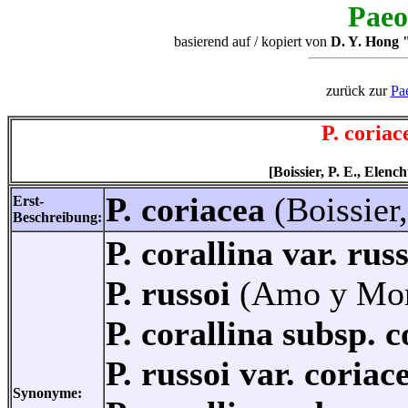
Paeo
basierend auf / kopiert von
D. Y. Hong "
zurück zur
Pa
P. coriac
[Boissier, P. E., Elen
P. coriacea
(Boissier
Erst-
Beschreibung:
P. corallina var. rus
P. russoi
(Amo y Mor
P. corallina subsp. 
P. russoi var. coria
Synonyme: