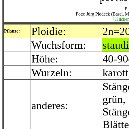
P.
Foto: Jürg Plodeck (Basel, 
[ Klicken
Ploidie:
2n=2
Pflanze:
Wuchsform:
staudi
Höhe:
40-9
Wurzeln:
karot
Stäng
grün,
anderes:
Stänge
Blätt