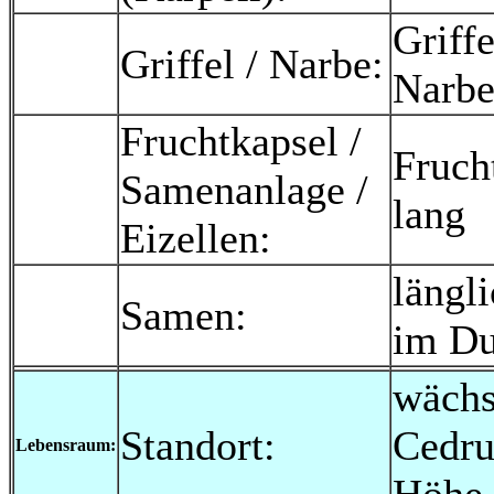
Griff
Griffel / Narbe:
Narbe
Fruchtkapsel /
Fruch
Samenanlage /
lang
Eizellen:
längl
Samen:
im Du
wächs
Standort:
Cedru
Lebensraum: