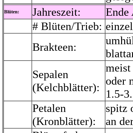
Jahreszeit:
Ende 
Blüten:
# Blüten/Trieb:
einze
umhül
Brakteen:
blatta
meist 
Sepalen
oder 
(Kelchblätter):
1.5-3.
Petalen
spitz
(Kronblätter):
an der