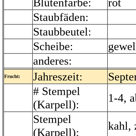
Blütenfarbe:
rot
Staubfäden:
Staubbeutel:
Scheibe:
gewel
anderes:
Jahreszeit:
Septe
Frucht:
# Stempel
1-4, 
(Karpell):
Stempel
kahl,
(Karpell):