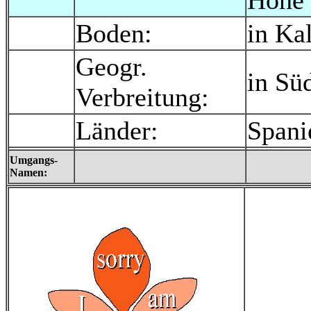
Höhe
Boden:
in Ka
Geogr.
in Sü
Verbreitung:
Länder:
Spani
Umgangs-
Namen: