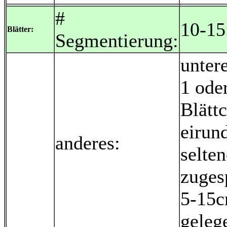
#
10-15
Blätter:
Segmentierung:
untere
1 ode
Blätt
eirund
anderes:
selte
zugesp
5-15c
geleg