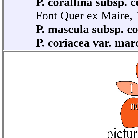
P. corallina subsp.
Font Quer ex Maire, 
P. mascula subsp. c
P. coriacea var. ma