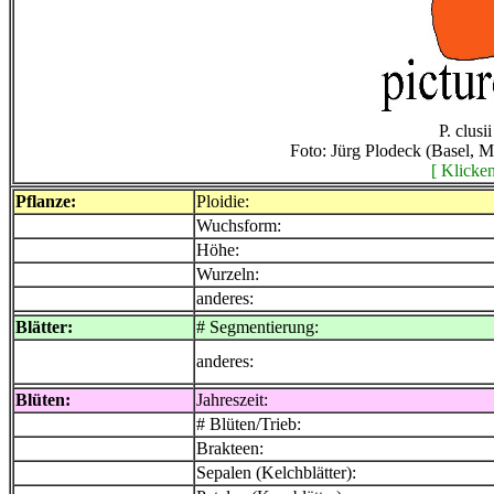
P. clusi
Foto: Jürg Plodeck (Basel, 
[ Klicken
Pflanze:
Ploidie:
Wuchsform:
Höhe:
Wurzeln:
anderes:
Blätter:
# Segmentierung:
anderes:
Blüten:
Jahreszeit:
# Blüten/Trieb:
Brakteen:
Sepalen (Kelchblätter):