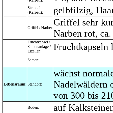
(Karpell):
gelbfilzig, Ha
Stempel
(Karpell):
Griffel sehr ku
Griffel / Narbe:
Narben rot, ca
Fruchtkapsel /
Fruchtkapseln l
Samenanlage /
Eizellen:
Samen:
wächst normale
Nadelwäldern 
Lebensraum:
Standort:
von 300 bis 2
auf Kalksteinen
Boden: