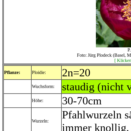
P.
Foto: Jürg Plodeck (Basel, 
[ Klicken
2n=20
Pflanze:
Ploidie:
staudig (nicht 
Wuchsform:
30-70cm
Höhe:
Pfahlwurzeln s
Wurzeln:
immer knollig,