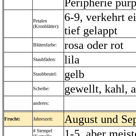
Peripherie pur
6-9, verkehrt e
Petalen
(Kronblätter):
tief gelappt
rosa oder rot
Blütenfarbe:
lila
Staubfäden:
gelb
Staubbeutel:
gewellt, kahl,
Scheibe:
anderes:
August und Se
Frucht:
Jahreszeit:
1-5, aber meist
# Stempel