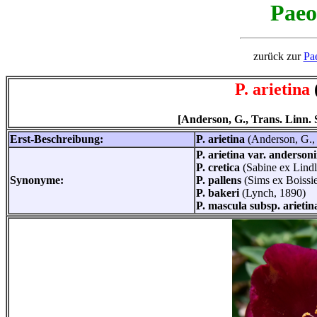
Paeo
zurück zur
Pa
P. arietina
[Anderson, G., Trans. Linn. S
Erst-Beschreibung:
P. arietina
(Anderson, G.,
P. arietina var. anderson
P. cretica
(Sabine ex Lindl
Synonyme:
P. pallens
(Sims ex Boissie
P. bakeri
(Lynch, 1890)
P. mascula subsp. arieti