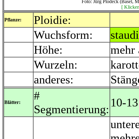
Foto: Jürg Plodeck (Basel, 
[ Klicken
Ploidie:
Pflanze:
Wuchsform:
staudi
Höhe:
mehr 
Wurzeln:
karot
anderes:
Stäng
#
10-13
Blätter:
Segmentierung:
unter
mehre