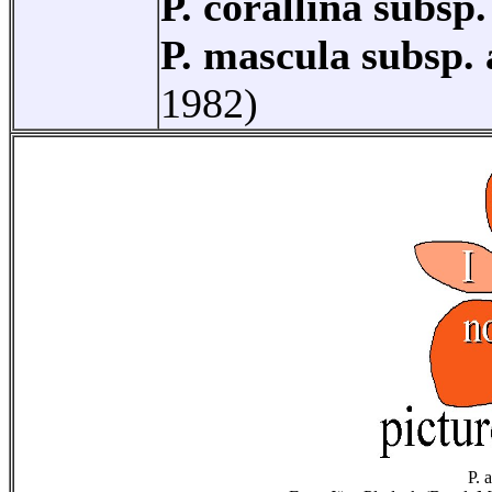
P. corallina subsp.
P. mascula subsp. 
1982)
P. 