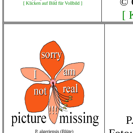
© 
[ Klicken auf Bild für Vollbild ]
[ 
P
P. algeriensis (Blüte)