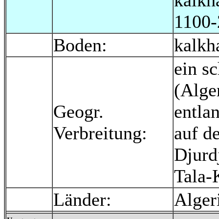
kalkh
1100
Boden:
kalkh
ein s
(Alge
Geogr.
entla
Verbreitung:
auf d
Djurd
Tala-
Länder:
Alger