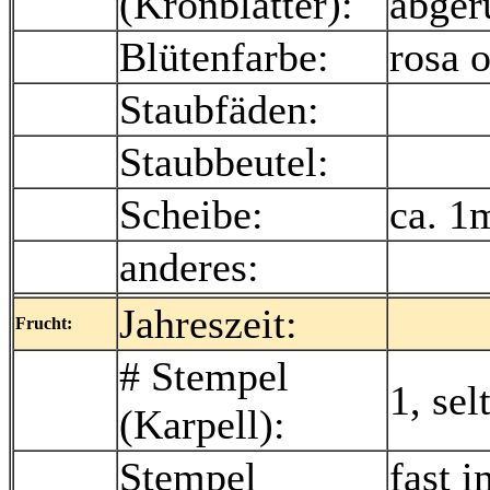
(Kronblätter):
abger
Blütenfarbe:
rosa o
Staubfäden:
Staubbeutel:
Scheibe:
ca. 1
anderes:
Jahreszeit:
Frucht:
# Stempel
1, sel
(Karpell):
Stempel
fast 