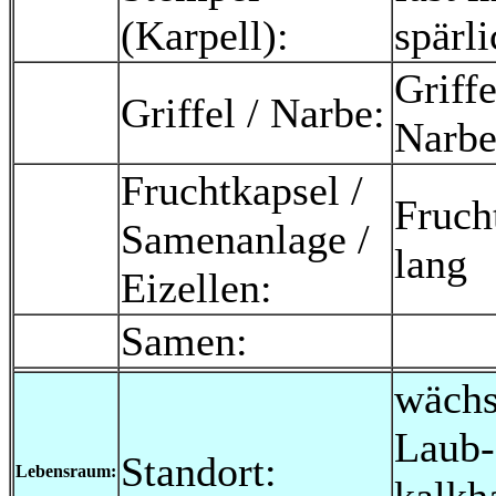
(Karpell):
spärli
Griff
Griffel / Narbe:
Narbe
Fruchtkapsel /
Fruch
Samenanlage /
lang
Eizellen:
Samen:
wächs
Laub-
Standort:
Lebensraum: