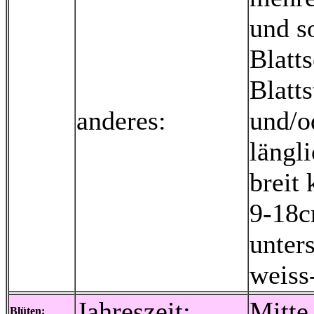
und s
Blatt
Blatts
anderes:
und/o
längl
breit 
9-18c
unter
weiss-
Jahreszeit:
Mitte
Blüten: