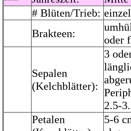
# Blüten/Trieb:
einze
umhül
Brakteen:
oder 
3 ode
längli
Sepalen
abger
(Kelchblätter):
Perip
2.5-3
Petalen
5-6 c