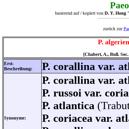
Paeo
basierend auf / kopiert von
D. Y. Hong "
zurück zur
Pa
P. algerien
[Chabert, A., Bull. Soc.
P. corallina var. a
Erst-
Beschreibung:
P. corallina var. a
P. russoi var. cori
P. atlantica
(Trabu
P. coriacea var. at
Synonyme: